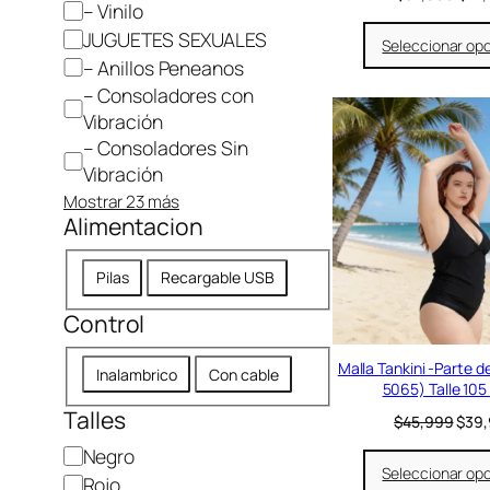
– Vinilo
l
p
JUGUETES SEXUALES
Seleccionar op
r
– Anillos Peneanos
e
– Consoladores con
c
i
Vibración
o
– Consoladores Sin
o
Vibración
r
i
Mostrar 23 más
Alimentacion
g
i
n
A
Pilas
Recargable USB
a
l
l
Control
i
e
r
m
C
a
Malla Tankini -Parte de
e
Inalambrico
Con cable
:
5065) Talle 105 
o
n
$
Talles
n
E
$
45,999
$
39
t
3
l
t
2
a
C
Negro
p
r
,
Seleccionar op
c
o
Rojo
r