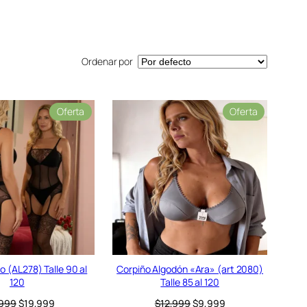
Ordenar por
P
P
Oferta
Oferta
r
r
o
o
d
d
u
u
c
c
t
t
o
o
e
e
n
n
o
o
f
f
e
e
 (AL278) Talle 90 al
Corpiño Algodón «Ara» (art 2080)
r
r
120
Talle 85 al 120
t
t
E
E
E
E
,999
$
19,999
$
12,999
$
9,999
a
a