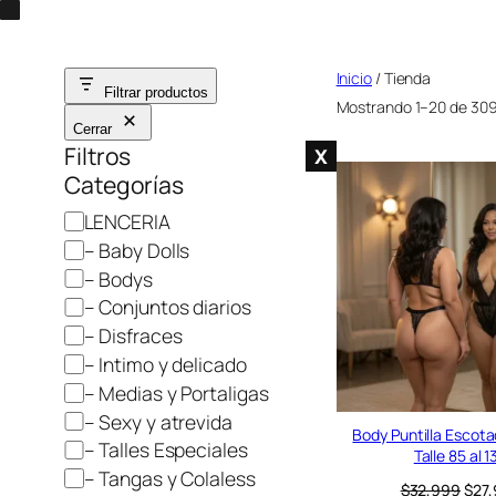
Saltar
al
Inicio
/ Tienda
contenido
Filtrar productos
Mostrando 1–20 de 309
Cerrar
Filtros
X
Categorías
C
LENCERIA
a
– Baby Dolls
t
– Bodys
e
– Conjuntos diarios
g
– Disfraces
o
– Intimo y delicado
r
– Medias y Portaligas
í
– Sexy y atrevida
a
Body Puntilla Escot
– Talles Especiales
Talle 85 al 1
– Tangas y Colaless
E
$
32,999
$
27