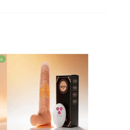
Producto
ta
en
oferta