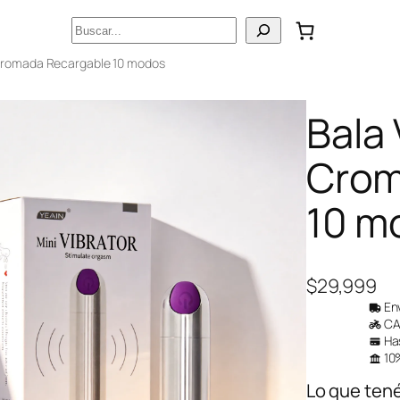
Buscar
 Cromada Recargable 10 modos
Bala
Crom
10 m
$
29,999
Env
CAB
Has
10%
Lo que ten