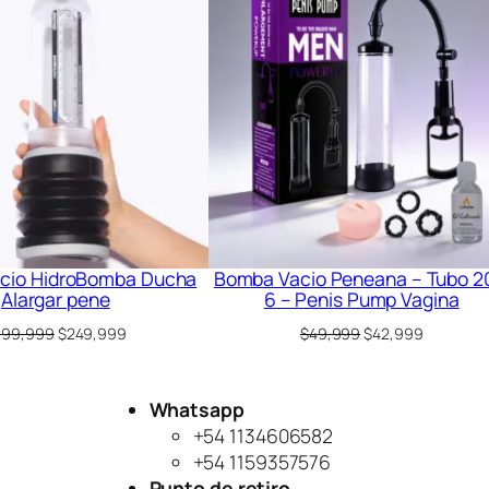
en
oferta
cio HidroBomba Ducha
Bomba Vacio Peneana – Tubo 2
Alargar pene
6 – Penis Pump Vagina
El
El
El
El
299,999
$
249,999
$
49,999
$
42,999
precio
precio
precio
precio
original
actual
original
actual
era:
es:
era:
es:
Whatsapp
$299,999.
$249,999.
$49,999.
$42,999.
+54 1134606582
+54 1159357576
Punto de retiro