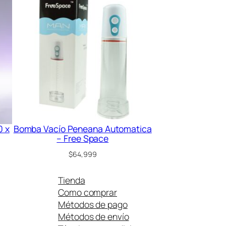
en
oferta
0 x
Bomba Vacío Peneana Automatica
– Free Space
$
64,999
Tienda
Como comprar
Métodos de pago
Métodos de envío