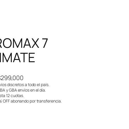
ROMAX 7
HMATE
E
E
$
299,000
l
íos discretos a todo el país.
A y GBA envíos en el día.
p
p
ta 12 cuotas.
 OFF abonando por transferencia.
r
e
e
c
c
i