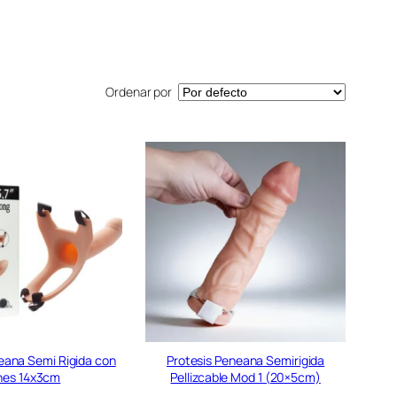
Ordenar por
eana Semi Rigida con
Protesis Peneana Semirigida
nes 14x3cm
Pellizcable Mod 1 (20×5cm)