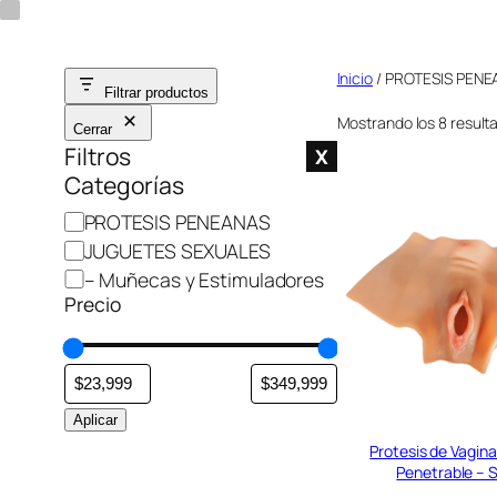
Saltar
al
Inicio
/ PROTESIS PEN
contenido
Filtrar productos
Mostrando los 8 result
Cerrar
Filtros
X
Categorías
C
PROTESIS PENEANAS
a
JUGUETES SEXUALES
t
– Muñecas y Estimuladores
e
Precio
g
o
r
í
Aplicar
a
Protesis de Vagina
Penetrable – 