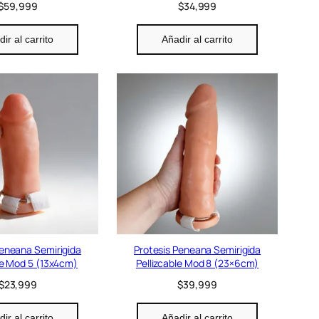
$
59,999
$
34,999
ir al carrito
Añadir al carrito
Peneana Semirigida
Protesis Peneana Semirigida
le Mod 5 (13x4cm)
Pellizcable Mod 8 (23×6cm)
$
23,999
$
39,999
ir al carrito
Añadir al carrito