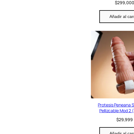
$
299,00
Añadir al car
Protesis Peneana S
Pellizcable Mod 2
$
29,999
Añadir al car