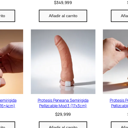
0
$
349,999
rito
Añadir al carrito
Añad
emirigida
Protesis Peneana Semirigida
Protesis 
 (16×4cm)
Pellizcable Mod 3 (17x3cm)
Pellizcab
$
29,999
rito
Añadir al carrito
Añad