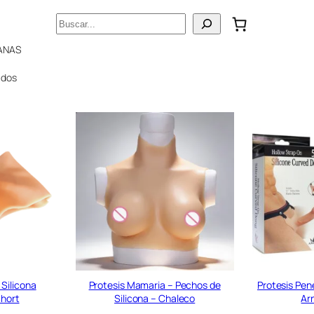
Buscar
EANAS
ados
 Silicona
Protesis Mamaria – Pechos de
Protesis Pen
Short
Silicona – Chaleco
Ar