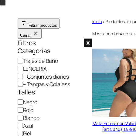
Saltar
al
Inicio
/ Productos etiqu
contenido
Filtrar productos
Mostrando los 4 result
Cerrar
Filtros
X
Categorías
C
Trajes de Baño
a
LENCERIA
t
– Conjuntos diarios
e
– Tangas y Colaless
g
Talles
o
C
Negro
r
o
Rojo
í
l
Blanco
a
o
Malla Entera con Vola
Azul
(art 5040) Talle 1
r
Piel