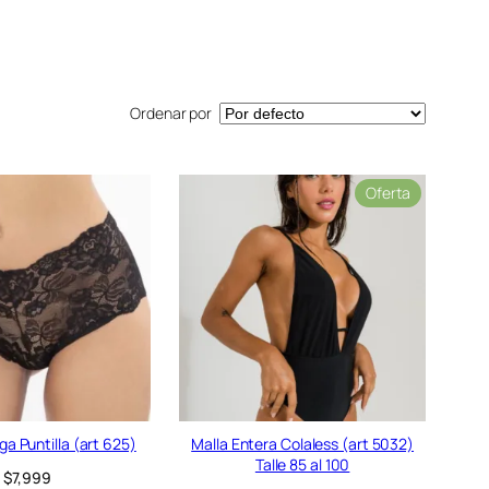
Ordenar por
P
Oferta
r
o
d
u
c
t
o
e
n
o
f
e
a Puntilla (art 625)
Malla Entera Colaless (art 5032)
r
Talle 85 al 100
$
7,999
t