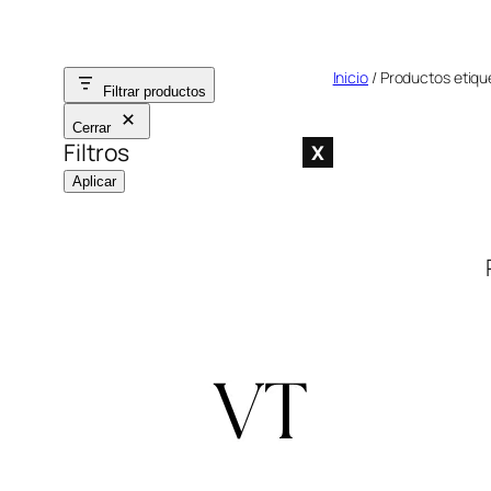
Saltar
al
Inicio
/ Productos etiq
contenido
Filtrar productos
Cerrar
Filtros
X
Aplicar