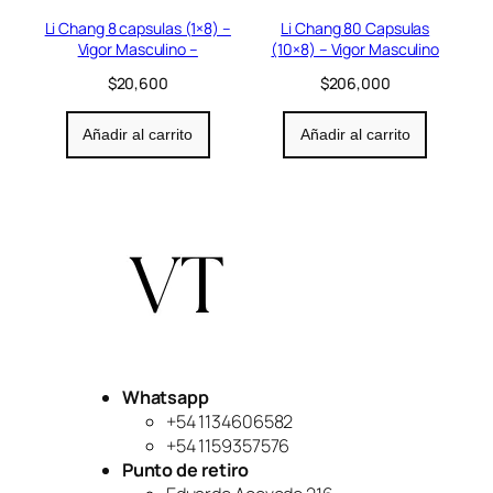
Li Chang 8 capsulas (1×8) –
Li Chang 80 Capsulas
Vigor Masculino –
(10×8) – Vigor Masculino
$
20,600
$
206,000
Añadir al carrito
Añadir al carrito
Whatsapp
+54 1134606582
+54 1159357576
Punto de retiro