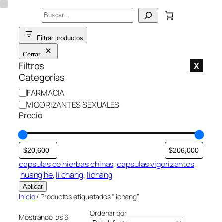
Saltar
Buscar
al
contenido
Filtrar productos
Cerrar
Filtros
X
Categorías
C
FARMACIA
a
VIGORIZANTES SEXUALES
t
Precio
e
g
o
r
capsulas de hierbas chinas
, 
capsulas vigorizantes
,
í
huang he
, 
li chang
, 
lichang
a
Aplicar
Inicio
/ Productos etiquetados “lichang”
Ordenar por
Mostrando los 6