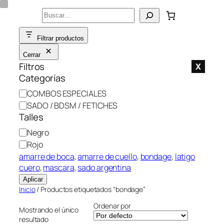
Saltar
Buscar
al
contenido
Filtrar productos
Cerrar
Filtros
X
Categorías
C
COMBOS ESPECIALES
a
SADO / BDSM / FETICHES
t
Talles
e
C
Negro
g
o
Rojo
o
l
amarre de boca
, 
amarre de cuello
, 
bondage
, 
latigo
r
o
cuero
, 
mascara
, 
sado argentina
í
r
a
Aplicar
Inicio
/ Productos etiquetados “bondage”
Ordenar por
Mostrando el único
resultado