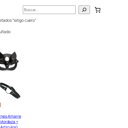
Buscar
etados “latigo cuero”
ultado
rnes Amarre
+ Mordaza +
Articulos)