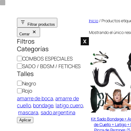
Saltar
al
Inicio
/ Productos etiqu
contenido
Filtrar productos
Mostrando el único res
Cerrar
Filtros
X
Categorías
C
COMBOS ESPECIALES
a
SADO / BDSM / FETICHES
t
Talles
e
C
Negro
g
o
Rojo
o
l
amarre de boca
, 
amarre de
r
o
cuello
, 
bondage
, 
latigo cuero
,
í
r
mascara
, 
sado argentina
a
Kit Sado Bondage + A
Aplicar
de Cuello + Latigo 
Pinza de Pezones (5 