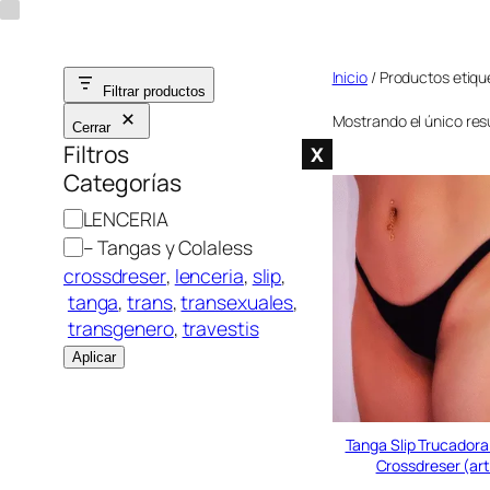
Saltar
al
Inicio
/ Productos etiqu
contenido
Filtrar productos
Mostrando el único res
Cerrar
Filtros
X
Categorías
C
LENCERIA
a
– Tangas y Colaless
t
crossdreser
, 
lenceria
, 
slip
,
e
tanga
, 
trans
, 
transexuales
,
g
transgenero
, 
travestis
o
Aplicar
r
í
a
Tanga Slip Trucadora
Crossdreser (ar