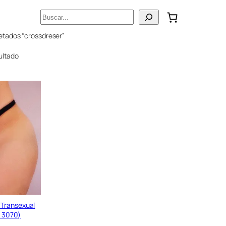
Buscar
etados “crossdreser”
ultado
 Transexual
t 3070)