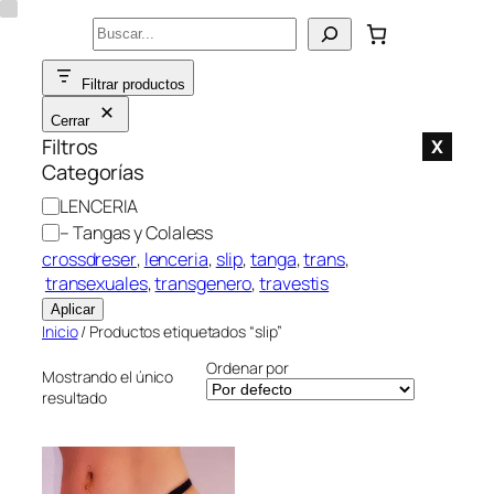
Saltar
Buscar
al
contenido
Filtrar productos
Cerrar
Filtros
X
Categorías
C
LENCERIA
a
– Tangas y Colaless
t
crossdreser
, 
lenceria
, 
slip
, 
tanga
, 
trans
,
e
transexuales
, 
transgenero
, 
travestis
g
Aplicar
o
Inicio
/ Productos etiquetados “slip”
r
Ordenar por
í
Mostrando el único
resultado
a