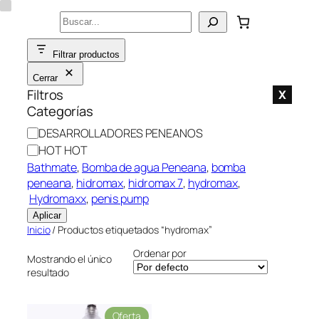
Saltar
Buscar
al
contenido
Filtrar productos
Cerrar
Filtros
X
Categorías
C
DESARROLLADORES PENEANOS
a
HOT HOT
t
Bathmate
, 
Bomba de agua Peneana
, 
bomba
e
peneana
, 
hidromax
, 
hidromax 7
, 
hydromax
,
g
Hydromaxx
, 
penis pump
o
Aplicar
r
Inicio
/ Productos etiquetados “hydromax”
í
Ordenar por
a
Mostrando el único
resultado
P
Oferta