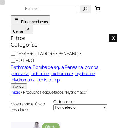
Saltar
Buscar
al
contenido
Filtrar productos
Cerrar
Filtros
X
Categorías
C
DESARROLLADORES PENEANOS
a
HOT HOT
t
Bathmate
, 
Bomba de agua Peneana
, 
bomba
e
peneana
, 
hidromax
, 
hidromax 7
, 
hydromax
,
g
Hydromaxx
, 
penis pump
o
Aplicar
r
Inicio
/ Productos etiquetados “Hydromaxx”
í
Ordenar por
a
Mostrando el único
resultado
P
Oferta