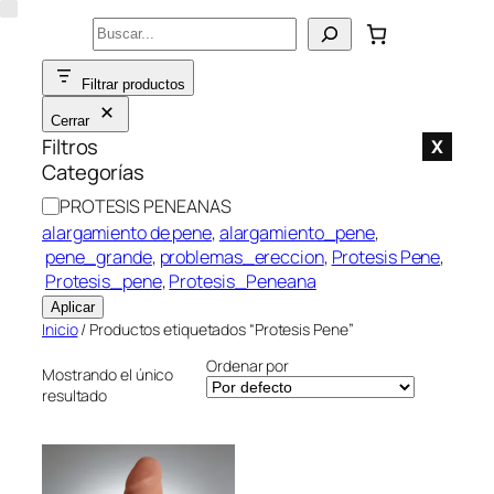
Saltar
Buscar
al
contenido
Filtrar productos
Cerrar
Filtros
X
Categorías
C
PROTESIS PENEANAS
a
alargamiento de pene
, 
alargamiento_pene
,
t
pene_grande
, 
problemas_ereccion
, 
Protesis Pene
,
e
Protesis_pene
, 
Protesis_Peneana
g
Aplicar
o
Inicio
/ Productos etiquetados “Protesis Pene”
r
Ordenar por
í
Mostrando el único
resultado
a