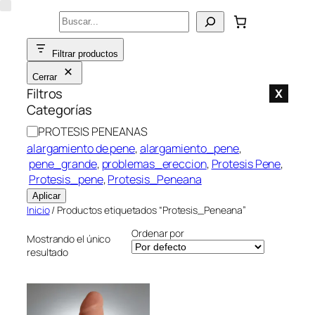
Saltar
Buscar
al
contenido
Filtrar productos
Cerrar
Filtros
X
Categorías
C
PROTESIS PENEANAS
a
alargamiento de pene
, 
alargamiento_pene
,
t
pene_grande
, 
problemas_ereccion
, 
Protesis Pene
,
e
Protesis_pene
, 
Protesis_Peneana
g
Aplicar
o
Inicio
/ Productos etiquetados “Protesis_Peneana”
r
Ordenar por
í
Mostrando el único
resultado
a