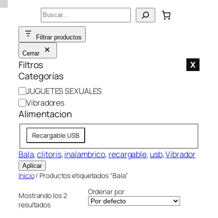
Saltar
Buscar
al
contenido
Filtrar productos
Cerrar
Filtros
X
Categorías
C
JUGUETES SEXUALES
a
Vibradores
t
Alimentacion
e
A
g
Recargable USB
l
o
i
Bala
, 
clitoris
, 
inalambrico
, 
recargable
, 
usb
, 
Vibrador
r
m
í
Aplicar
e
a
Inicio
/ Productos etiquetados “Bala”
n
Ordenar por
Mostrando los 2
t
resultados
a
c