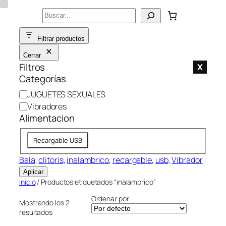
Saltar
Buscar
al
contenido
Filtrar productos
Cerrar
Filtros
X
Categorías
C
JUGUETES SEXUALES
a
Vibradores
t
Alimentacion
e
A
g
Recargable USB
l
o
i
Bala
, 
clitoris
, 
inalambrico
, 
recargable
, 
usb
, 
Vibrador
r
m
í
Aplicar
e
a
Inicio
/ Productos etiquetados “inalambrico”
n
Ordenar por
Mostrando los 2
t
resultados
a
c