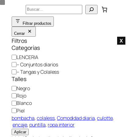
Saltar
Buscar
al
contenido
Filtrar productos
Cerrar
Filtros
X
Categorías
C
LENCERIA
a
– Conjuntos diarios
t
– Tangas y Colaless
e
Talles
g
C
Negro
o
o
Rojo
r
l
Blanco
í
o
Piel
a
r
bombacha
, 
colaless
, 
Comodidad diaria
, 
culotte
,
encaje
, 
puntilla
, 
ropa interior
Aplicar