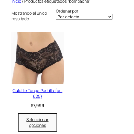
Inicio
/ Productos etiquetados “bombacha”
Ordenar por
Mostrando el único
resultado
Culotte Tanga Puntilla (art
625)
$
7,999
Seleccionar
opciones