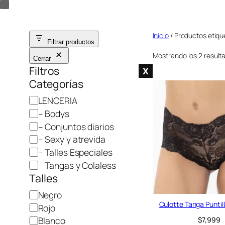
Saltar
al
Inicio
/ Productos etique
contenido
Filtrar productos
Mostrando los 2 result
Cerrar
Filtros
X
Categorías
C
LENCERIA
a
– Bodys
t
– Conjuntos diarios
e
– Sexy y atrevida
g
– Talles Especiales
o
– Tangas y Colaless
r
Talles
í
C
Negro
a
Culotte Tanga Puntill
o
Rojo
l
Blanco
$
7,999