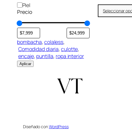
o
Piel
r
Seleccionar op
Precio
bombacha
, 
colaless
,
Comodidad diaria
, 
culotte
,
encaje
, 
puntilla
, 
ropa interior
Aplicar
Diseñado con
WordPress