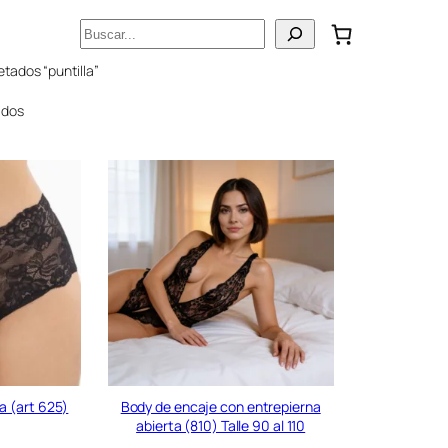
Buscar
tados “puntilla”
ados
a (art 625)
Body de encaje con entrepierna
abierta (810) Talle 90 al 110